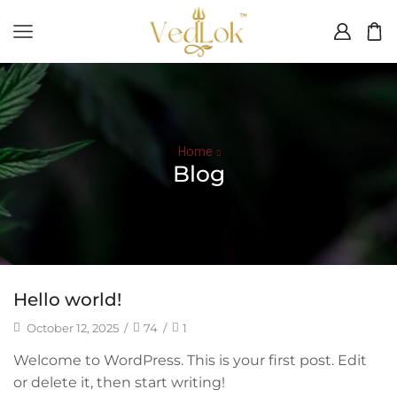
Home
Blog
Hello world!
October 12, 2025
/
74
/
1
Welcome to WordPress. This is your first post. Edit
or delete it, then start writing!