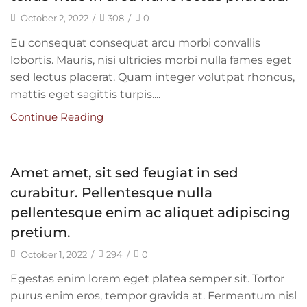
October 2, 2022
/
308
/
0
Eu consequat consequat arcu morbi convallis
lobortis. Mauris, nisi ultricies morbi nulla fames eget
sed lectus placerat. Quam integer volutpat rhoncus,
mattis eget sagittis turpis....
Continue Reading
Amet amet, sit sed feugiat in sed
curabitur. Pellentesque nulla
pellentesque enim ac aliquet adipiscing
pretium.
October 1, 2022
/
294
/
0
Egestas enim lorem eget platea semper sit. Tortor
purus enim eros, tempor gravida at. Fermentum nisl