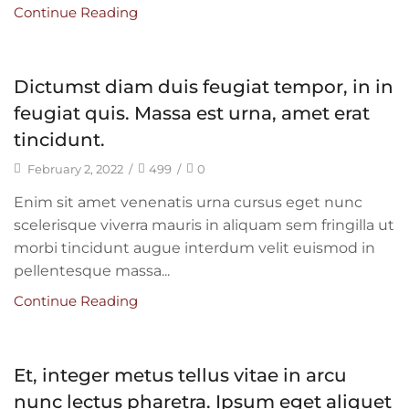
Privacy Policy
Continue Reading
Refund Policy
Terms of Service
Terms and Conditions
Dictumst diam duis feugiat tempor, in in
feugiat quis. Massa est urna, amet erat
Shipping & return policy
tincidunt.
February 2, 2022
/
499
/
0
CONTACT US
Enim sit amet venenatis urna cursus eget nunc
scelerisque viverra mauris in aliquam sem fringilla ut
+91 9600918707
morbi tincidunt augue interdum velit euismod in
care@biocosmix.com
pellentesque massa...
Continue Reading
OTHER LINKS
Home
Et, integer metus tellus vitae in arcu
About Vedlok
nunc lectus pharetra. Ipsum eget aliquet