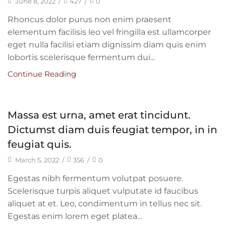
June 8, 2022
/
427
/
0
Rhoncus dolor purus non enim praesent
elementum facilisis leo vel fringilla est ullamcorper
eget nulla facilisi etiam dignissim diam quis enim
lobortis scelerisque fermentum dui...
Continue Reading
Massa est urna, amet erat tincidunt.
Dictumst diam duis feugiat tempor, in in
feugiat quis.
March 5, 2022
/
356
/
0
Egestas nibh fermentum volutpat posuere.
Scelerisque turpis aliquet vulputate id faucibus
aliquet at et. Leo, condimentum in tellus nec sit.
INFORMATION
Egestas enim lorem eget platea...